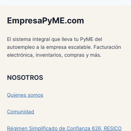
UN
SITIO
WEB
EmpresaPyME.com
PARA
LA
CREDIBILIDAD
El sistema integral que lleva tu PyME del
DE
TU
autoempleo a la empresa escalable. Facturación
NEGOCIO
electrónica, inventarios, compras y más.
NOSOTROS
Quienes somos
Comunidad
Régimen Simplificado de Confianza 626, RESICO